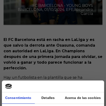
FC BARCELONA - YOUNG BOYS
BARCELONA, 01/10/2024. EFE/Alejandro
García
El FC Barcelona está en racha en LaLiga y es
que salvo la derrota ante Osasuna, comanda
con autoridad en LaLiga. En Champions
después de una primera jornada para olvidar, se
volvió a ganar y todo parece funcionar a la
perfección.
Hay un futbolista en la plantilla que se ha
convertido en un talismán para el club azulgrana
revisando las estadísticas. Ese es Íñigo Martínez, que
de ver incluso peligrar su continuidad en el equipo
Consentimiento
Detalles
Acerca de las cookies
de Hansi Flick, ha conseguido hacerse con la
titularidad.