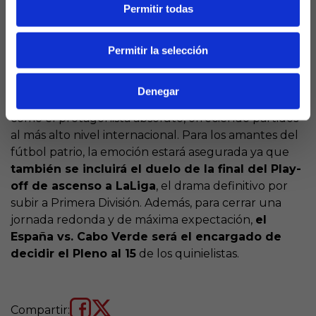
Permitir todas
Quiniela
Mientras los clubes perfilan sus proyectos, los
Permitir la selección
grandes escenarios mundiales se citan en la jornada
de apuestas de
La Quiniela.
El boleto semanal
Denegar
contará con el apasionante torneo del
Mundial
como el protagonista absoluto, ofreciendo partidos
al más alto nivel internacional. Para los amantes del
fútbol patrio, la emoción estará asegurada ya que
también se incluirá el duelo de la final del Play-
off de ascenso a LaLiga
, el drama definitivo por
subir a Primera División. Además, para cerrar una
jornada redonda y de máxima expectación,
el
España vs. Cabo Verde será el encargado de
decidir el Pleno al 15
de los quinielistas.
Compartir: