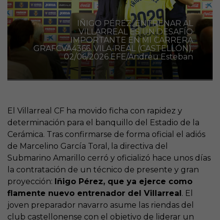
IÑIGO PÉREZ: ENTRENAR AL
VILLARREAL ES UN DESAFÍO
IMPORTANTE EN MI CARRERA
GRAFCVA4366. VILA-REAL (CASTELLÓN),
02/06/2026 EFE/Andreu Esteban
El Villarreal CF ha movido ficha con rapidez y
determinación para el banquillo del Estadio de la
Cerámica. Tras confirmarse de forma oficial el adiós
de Marcelino García Toral, la directiva del
Submarino Amarillo cerró y oficializó hace unos días
la contratación de un técnico de presente y gran
proyección:
Iñigo Pérez, que ya ejerce como
flamente nuevo entrenador del Villarreal
. El
joven preparador navarro asume las riendas del
club castellonense con el objetivo de liderar un