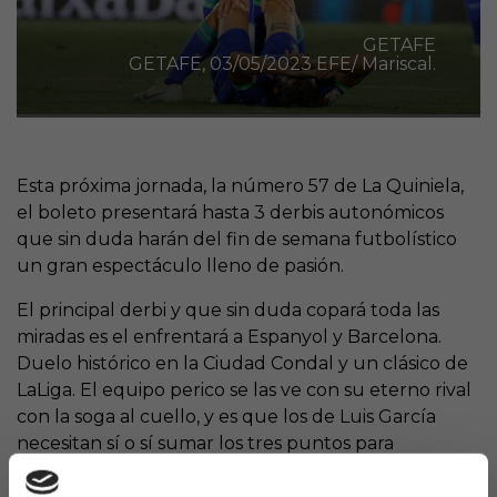
GETAFE
GETAFE, 03/05/2023 EFE/ Mariscal.
Esta próxima jornada, la número 57 de La Quiniela,
el boleto presentará hasta 3 derbis autonómicos
que sin duda harán del fin de semana futbolístico
un gran espectáculo lleno de pasión.
El principal derbi y que sin duda copará toda las
miradas es el enfrentará a Espanyol y Barcelona.
Duelo histórico en la Ciudad Condal y un clásico de
LaLiga. El equipo perico se las ve con su eterno rival
con la soga al cuello, y es que los de Luis García
necesitan sí o sí sumar los tres puntos para
acercarse a la permanencia, ahora mismo 3 puntos
por encima. Por su parte, los azulgranas no quieren