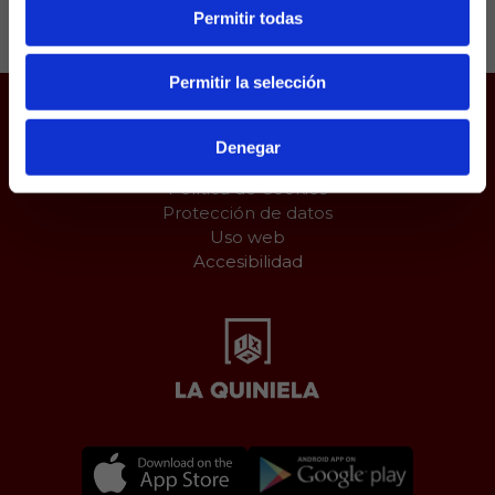
Permitir todas
Permitir la selección
Juego responsable
Denegar
Aviso Legal
Política de Cookies
Protección de datos
Uso web
Accesibilidad