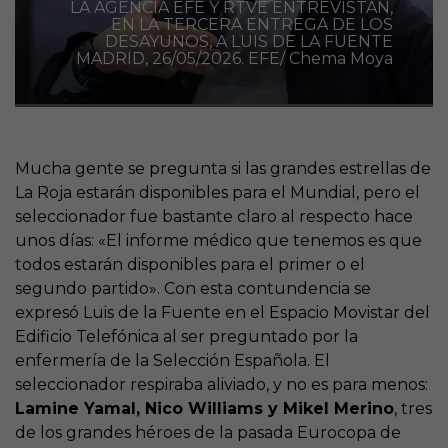
LA AGENCIA EFE Y RTVE ENTREVISTAN,
EN LA TERCERA ENTREGA DE LOS
DESAYUNOS, A LUIS DE LA FUENTE
MADRID, 26/05/2026. EFE/ Chema Moya
Mucha gente se pregunta si las grandes estrellas de
La Roja estarán disponibles para el Mundial, pero el
seleccionador fue bastante claro al respecto hace
unos días: «El informe médico que tenemos es que
todos estarán disponibles para el primer o el
segundo partido». Con esta contundencia se
expresó Luis de la Fuente en el Espacio Movistar del
Edificio Telefónica al ser preguntado por la
enfermería de la Selección Española. El
seleccionador respiraba aliviado, y no es para menos:
Lamine Yamal, Nico Williams y Mikel Merino
, tres
de los grandes héroes de la pasada Eurocopa de