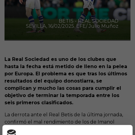
BETIS - REAL SOCIEDAD
SEVILLA, 16/02/2025. EFE/ Julio Muñoz
La Real Sociedad es uno de los clubes que
hasta la fecha está metido de lleno en la pelea
por Europa. El problema es que tras los últimos
resultados del equipo donostiarra, se
complican y mucho las cosas para cumplir el
objetivo de terminar la temporada entre los
seis primeros clasificados.
La derrota ante el Real Betis de la última jornada,
confirmó el mal rendimiento de los de Imanol
teniendo en cuenta las últimas cinco jornadas, y es