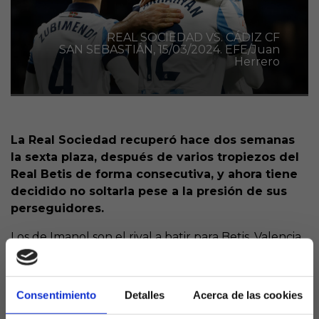
REAL SOCIEDAD VS. CÁDIZ CF
SAN SEBASTIÁN, 15/03/2024. EFE/Juan
Herrero
La Real Sociedad recuperó hace dos semanas
la sexta plaza, después de varios tropiezos del
Real Betis de forma consecutiva, y ahora tiene
decidido no soltarla pese a la presión de sus
perseguidores.
Los de Imanol son el rival a batir para Betis, Valencia,
Las Palmas, Getafe, Osasuna y Villarreal, que confían
en firmar un gran final de campaña y aprovechar
algún tropiezo de los donostiarras para
Consentimiento
Detalles
Acerca de las cookies
reemplazarles en el último puesto que da acceso a