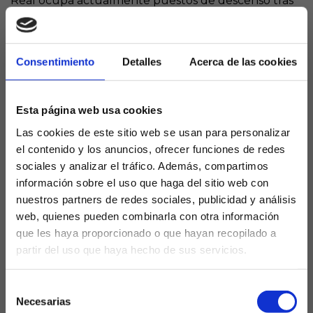
Real ocupa actualmente puestos de descenso tras
cinco jornadas disputadas y lo que es peor, no se
ven signos de mejora.
Consentimiento
Detalles
Acerca de las cookies
SIN ZUBIMENDI NI MERINO
TODO A PEOR
Esta página web usa cookies
Ya sea por desgaste de algunos futbolistas por la
Las cookies de este sitio web se usan para personalizar
pérdida de futbolistas clave, como Merino hace dos
el contenido y los anuncios, ofrecer funciones de redes
años y Zubimendi el pasado curso, pero el equipo
sociales y analizar el tráfico. Además, compartimos
no termina de carburar. Pese a que el técnico
información sobre el uso que haga del sitio web con
cuenta con un once titular bastante claro, ya que
nuestros partners de redes sociales, publicidad y análisis
apenas ha realizado modificaciones, no terminan de
web, quienes pueden combinarla con otra información
encontrarse con la victoria y las alarmas ya han
que les haya proporcionado o que hayan recopilado a
saltado en Anoeta.
partir del uso que haya hecho de sus servicios.
¿Eres mayor de edad?
SE ESPERA LA
Selección
APORTACIÓN DE VARIOS
SÍ, SOY MAYOR DE 18 AÑOS
Necesarias
de