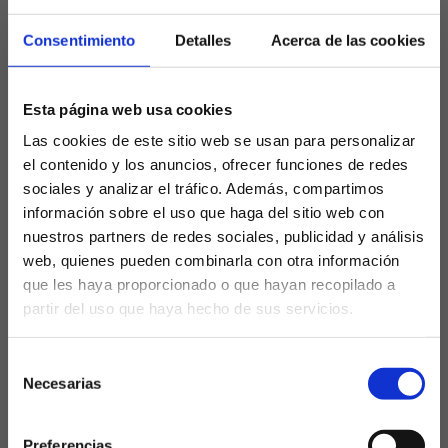
«El cambio en el banquillo no ha
frenado la caída. La Real es hoy un
Consentimiento
Detalles
Acerca de las cookies
equipo que juega con el miedo en el
cuerpo, incapaz de someter a los
rivales de la zona baja y mirando más
Esta página web usa cookies
hacia abajo que hacia los puestos
Las cookies de este sitio web se usan para personalizar
europeos.»
el contenido y los anuncios, ofrecer funciones de redes
sociales y analizar el tráfico. Además, compartimos
La calculadora del descenso: 2
información sobre el uso que haga del sitio web con
puntos de margen
nuestros partners de redes sociales, publicidad y análisis
web, quienes pueden combinarla con otra información
Los números no mienten y son aterradores para la
que les haya proporcionado o que hayan recopilado a
parroquia donostiarra. Con este último tropiezo, la
partir del uso que haya hecho de sus servicios.
¿Eres mayor de edad?
Real Sociedad se queda con
17 puntos
, situándose
a tan solo
dos puntos de la zona de peligro
. El
Selección
Girona
, que marca la frontera del descenso con
15
SÍ, SOY MAYOR DE 18 AÑOS
Necesarias
de
puntos
, acecha peligrosamente a una Real que
consentimiento
necesita el parón navideño como oxígeno puro para
NO SOY MAYOR DE 18 AÑOS
Preferencias