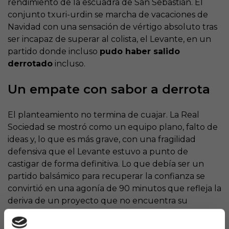
rendimiento de la escuadra de San Sebastián. El
conjunto txuri-urdin se marcha de vacaciones de
Navidad con una sensación de vértigo absoluto tras
ser incapaz de superar al colista, el Levante, en un
partido donde incluso
pudo haber salido
derrotado
incluso.
Un empate con sabor a derrota
El planteamiento no termina de cuajar. La Real
Sociedad se mostró como un equipo plano, falto de
ideas y, lo que es más grave, con una fragilidad
defensiva que el Levante estuvo a punto de
castigar de forma definitiva. Lo que debía ser un
partido balsámico para recuperar la confianza se
convirtió en una agonía de 90 minutos que refleja la
deriva de un proyecto que no encuentra su
identidad.