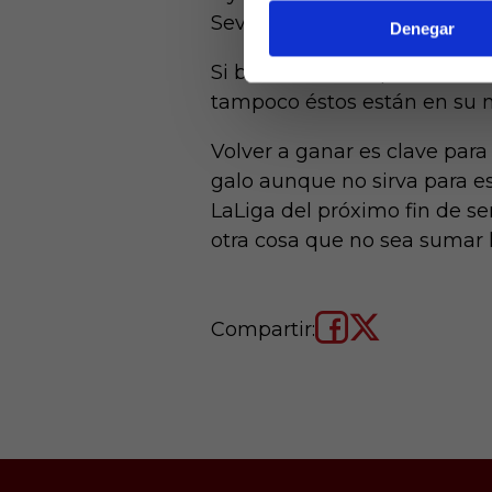
Sevilla, es que ahora mismo 
Denegar
Si bien es cierto que Imanol
tampoco éstos están en su m
Volver a ganar es clave para 
galo aunque no sirva para est
LaLiga del próximo fin de s
otra cosa que no sea sumar l
Compartir: