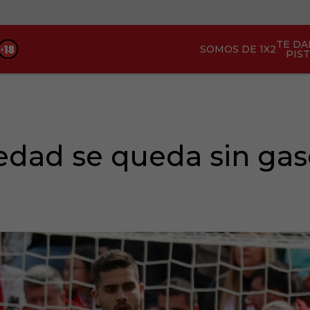
TE D
SOMOS DE 1X2
PIS
edad se queda sin gas