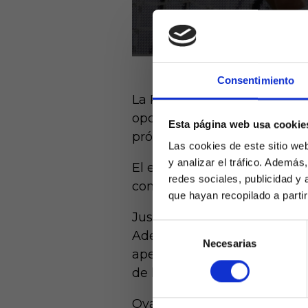
Consentimiento
La Real Sociedad sumó su te
opción de terminar entre los
Esta página web usa cookie
próximo curso.
Las cookies de este sitio we
y analizar el tráfico. Ademá
El equipo de Imanol, que ha
redes sociales, publicidad y
competido en LaLiga, Copa y
que hayan recopilado a parti
Justamente cuando tenía que c
Selección
Además perdió ante el Mallor
Necesarias
de
Laquiniel
apeado de la máxima compet
consentimiento
mayores de e
de los choques destacados de
de ed
Oyarzabal y Sadiq están lej