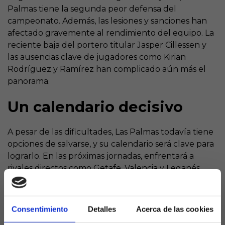
Palmas tiene la segunda peor defensa del
campeonato. Además, las lesiones y sanciones han
afectado gravemente al rendimiento del equipo. La
reciente baja del portero titular Jasper Cillessen y
las ausencias clave de jugadores como Kirian
Rodríguez y Ramírez han complicado aún más el
panorama.
Un calendario decisivo
A pesar de las dificultades, Las Palmas todavía tiene
opciones de salvarse, y su calendario será clave para
lograrlo. En las próximas jornadas, enfrentará a
rivales directos como Getafe, Valencia y Leganés,
partidos que podrían definir su destino. Además,
cerrará la temporada contra Espanyol, otro equipo
inmerso en la lucha por la permanencia.
Consentimiento
Detalles
Acerca de las cookies
Estos son los partidos restantes para Las Palmas: