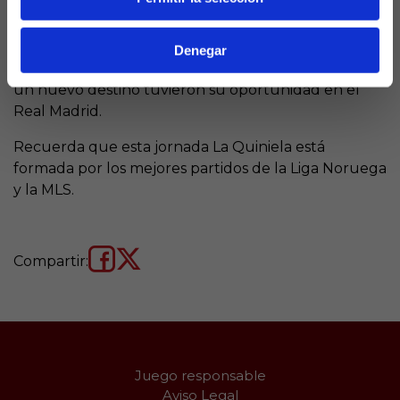
Pero hay otros como Llorente en el Alavés, Granero
en el Getafe o Morata en la Juventus, son algunos
Denegar
de los casos más recientes, y que tras un periplo en
un nuevo destino tuvieron su oportunidad en el
Real Madrid.
Recuerda que esta jornada La Quiniela está
formada por los mejores partidos de la Liga Noruega
y la MLS.
Compartir:
Juego responsable
Aviso Legal