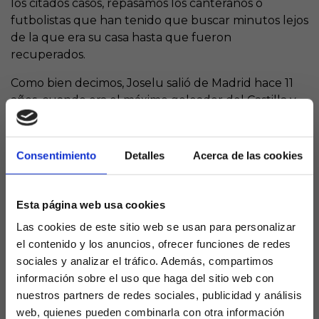
los citados casos, repasamos los canteranos o
futbolistas que han tenido que buscar minutos lejos
de la que era su casa hasta que fueron
recuperados.
Como bien decimos, Joselu salió de Madrid hace 11
años, cuando era el máximo goleador del Castilla y
tras haber debutado en Primera con Mourinho con
2 goles en 2 partidos. Tras Hoffenheim, Eintracht,
Hannover 96, Stoke City, Deportivo, Newcastle,
Consentimiento
Detalles
Acerca de las cookies
Alavés y Espanyol, retorna al Bernabéu como
goleador consolidado.
Esta página web usa cookies
El caso de Fran García no es tan dramático, pero fue
Las cookies de este sitio web se usan para personalizar
traspasado al Rayo Vallecano desde el filial blanco.
el contenido y los anuncios, ofrecer funciones de redes
Una vez explotó en Primera con los franjirrojos, el
sociales y analizar el tráfico. Además, compartimos
Madrid activó su opción de recompra. Peleará por la
información sobre el uso que haga del sitio web con
titularidad.
nuestros partners de redes sociales, publicidad y análisis
Brahim por su parte intentará tener la oportunidad
web, quienes pueden combinarla con otra información