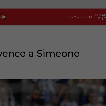
TE D
SOMOS DE 1X2
PIS
vence a Simeone