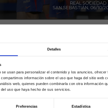
REAL SOCIEDAD 
SAN SEBASTIÁN, 06/10/20
pasado agosto al Atlético de Madrid, pero no fue
Real Sociedad cuando pudo estrenarse como roj
Detalles
imer partido como titular, las sensaciones son re
 el rendimiento del francés, cedido por el Barcel
s
¿Eres mayor de edad?
b se usan para personalizar el contenido y los anuncios, ofrecer
tropolitano tocado y con falta de ritmo, y es que h
s, compartimos información sobre el uso que haga del sitio web 
SÍ, SOY MAYOR DE 18 AÑOS
s 6 años. Recordemos que desde su salida del Sevi
 análisis web, quienes pueden combinarla con otra información q
 infructuosas con Tottenham y Aston Villa. Ahora 
r del uso que haya hecho de sus servicios.
NO SOY MAYOR DE 18 AÑOS
Preferencias
Estadística