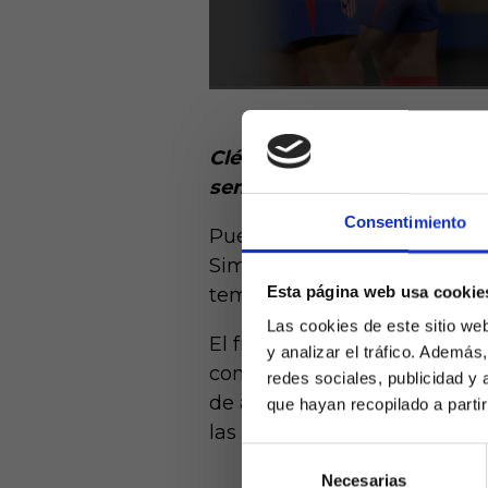
Clément Lenglet llegó este 
semana en Anoeta ante la 
Consentimiento
Pues bien, después de su pr
Simeone está convencido con
Esta página web usa cookie
temporada.
Las cookies de este sitio we
El francés aterrizó en el Me
y analizar el tráfico. Ademá
completos durante los último
redes sociales, publicidad y
de ahí firmó sendas cesiones
que hayan recopilado a parti
las órdenes del Cholo.
Selección
Necesarias
de