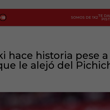
TE D
SOMOS DE 1X2
PIS
hace historia pese a 
ue le alejó del Pichic