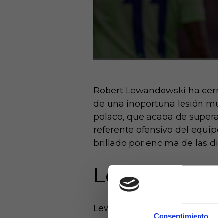
Robert Lewandowski ha cerra
de una inoportuna lesión musc
polaco, que acaba de superar
referente ofensivo del equip
brillado por encima de las di
Lesión muscu
Lewandowski sufrió una lesi
Consentimiento