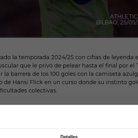
ATHLETIC
BILBAO, 25/05/2
do la temporada 2024/25 con cifras de leyenda e
ular que le privó de pelear hasta el final por el T
 la barrera de los 100 goles con la camiseta azulg
o de Hansi Flick en un curso donde su instinto go
ficultades colectivas.
lar en el tramo decis
ón en el músculo semitendinoso de la pierna izqui
Detalles