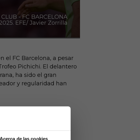
 CLUB - FC BARCELONA
025. EFE/ Javier Zorrilla
n el FC Barcelona, a pesar
rofeo Pichichi. El delantero
rana, ha sido el gran
leador y regularidad han
ivo
erda durante el partido
Acerca de las cookies