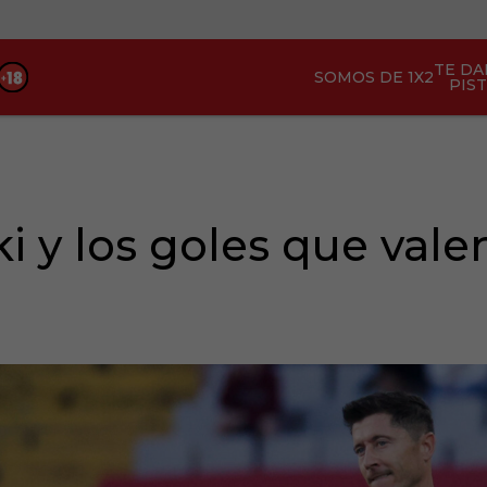
TE D
SOMOS DE 1X2
PIS
 y los goles que vale