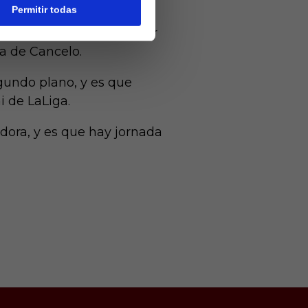
Permitir todas
aron la vuelta en el
leste, su acierto anotador
a de Cancelo.
gundo plano, y es que
i de LaLiga.
ora, y es que hay jornada