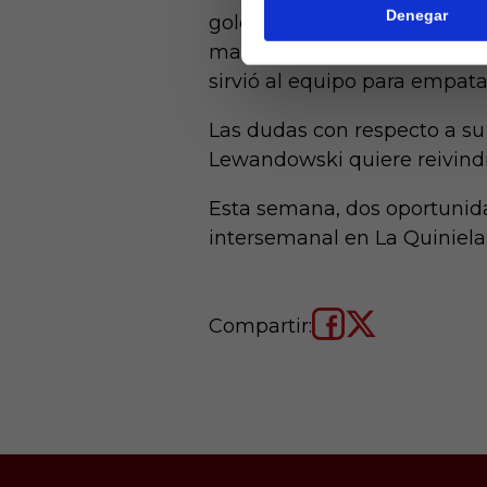
Denegar
goles se rescataron puntos. F
marcador y por lo tanto la v
sirvió al equipo para empat
Las dudas con respecto a su
Lewandowski quiere reivindi
Esta semana, dos oportunid
intersemanal en La Quiniela
Compartir: