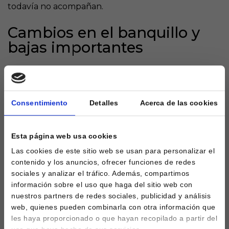
todavía no acompañan.
Cambios en el banquillo y
bajas importantes
La Real Sociedad ha tenido que reorganizarse tras la
salida de Imanol y la incorporación de Sergio
Francisco como nuevo entrenador, quien ha
Consentimiento
Detalles
Acerca de las cookies
tomado las riendas con la misión de darle un nuevo
aire al equipo.
Esta página web usa cookies
A esto se suma la significativa pérdida de Martín
Las cookies de este sitio web se usan para personalizar el
Zubimendi, vendido al Arsenal, que representaba
contenido y los anuncios, ofrecer funciones de redes
un pilar fundamental en el mediocampo. Estas
sociales y analizar el tráfico. Además, compartimos
ausencias han dejado un vacío importante que el
información sobre el uso que haga del sitio web con
equipo todavía intenta superar, recurriendo a la
nuestros partners de redes sociales, publicidad y análisis
calidad de jugadores como Kubo y Oyarzabal para
web, quienes pueden combinarla con otra información que
intentar sacar adelante los partidos. Sin embargo, su
les haya proporcionado o que hayan recopilado a partir del
esfuerzo individual no ha sido suficiente para