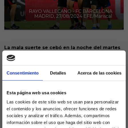
RAYO VALLECANO - FC BARCELONA
MADRID, 27/08/2024 EFE/Mariscal
La mala suerte se cebó en la noche del martes
con el canterano del Barcelona, Marc Bernal,
que tras una pretemporada brillante había
conquistado a Hansi Flick, que repitió con el
Consentimiento
Detalles
Acerca de las cookies
centrocampista en el once titular por tercera
jornada consecutiva.
Esta página web usa cookies
Corrían los últimos minutos de partido en Vallecas y
el Rayo apretaba, pero nadie esperaba que un
Las cookies de este sitio web se usan para personalizar
choque fortuito entre Isi y el jugador azulgrana,
el contenido y los anuncios, ofrecer funciones de redes
terminaría con Bernal saliendo del césped.
sociales y analizar el tráfico. Además, compartimos
información sobre el uso que haga del sitio web con
Tras las primeras exploraciones ya se supo que era