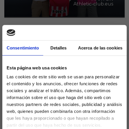
Athletic-club.eus
El Athletic Club ha apostado para su ataque por
Javier Martón, delantero que llega como
Consentimiento
Detalles
Acerca de las cookies
agente libre tras finalizar contrato con el eterno
rival, la Real Sociedad.
El delantero nacido en 1999 militaba en el filial Txuri
Esta página web usa cookies
Urdin, con el que anotó el pasado curso 12 goles,
Las cookies de este sitio web se usan para personalizar
pero decidió no apostar por su continuidad tras
el contenido y los anuncios, ofrecer funciones de redes
saber que podría tener una oportunidad en el once
sociales y analizar el tráfico. Además, compartimos
de Valverde.
información sobre el uso que haga del sitio web con
nuestros partners de redes sociales, publicidad y análisis
Hoy arrancará la pretemporada con el resto del
web, quienes pueden combinarla con otra información
plantel y será el Txingurri el que decidirá si se queda
que les haya proporcionado o que hayan recopilado a
con él o se procede a traspasarlo a préstamo para
partir del uso que haya hecho de sus servicios.
que sume minutos en un Primera.