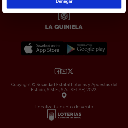
Denegar
Copyright © Sociedad Estatal Loterías y Apuestas del
Estado, S.M.E., S.A. (SELAE) 2022.
Localiza tu punto de venta