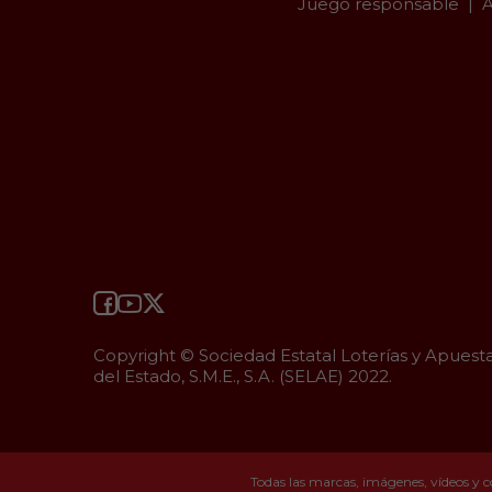
Juego responsable
A
Copyright © Sociedad Estatal Loterías y Apuest
del Estado, S.M.E., S.A. (SELAE) 2022.
Todas las marcas, imágenes, vídeos y c