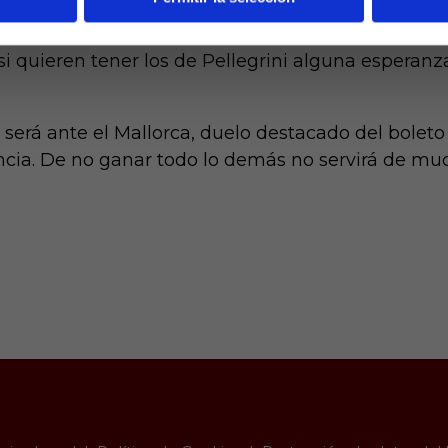
 en lograr la permanencia. Restan 6 duelos para fin
e ellos, por lo que además de sumar ante su públi
si quieren tener los de Pellegrini alguna esperanz
 será ante el Mallorca, duelo destacado del boleto
encia. De no ganar todo lo demás no servirá de mu