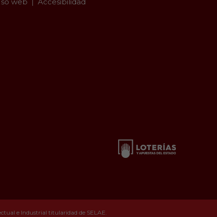
so web
Accesibilidad
tual e Industrial titularidad de SELAE.