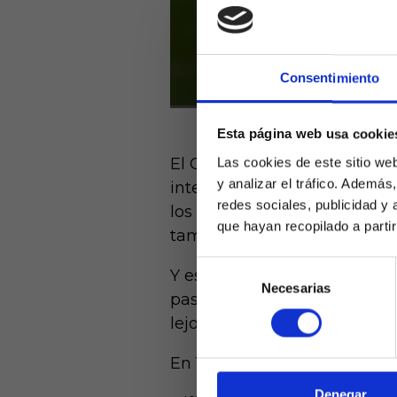
Consentimiento
Esta página web usa cookie
El Cádiz perdió su último pa
Las cookies de este sitio we
y analizar el tráfico. Ademá
intentar seguir vivo en la p
redes sociales, publicidad y
los partidos de visitante de
que hayan recopilado a parti
también en el pasado.
Selección
Y es que ya suma el Cádiz má
Necesarias
de
Laquiniel
pasado abril ,cuando se venc
consentimiento
mayores de e
lejos del Nuevo Mirandilla.
de ed
En 16 partidos disputado com
Denegar