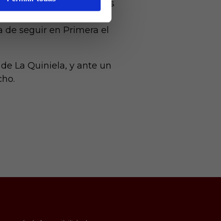
alizar el curso, y al menos
co habrá que poner fin a
a de seguir en Primera el
 de La Quiniela, y ante un
cho.