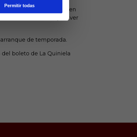
Permitir todas
 solitario del que gozaba en
a la escuadra blanca y volver
 arranque de temporada.
 del boleto de La Quiniela