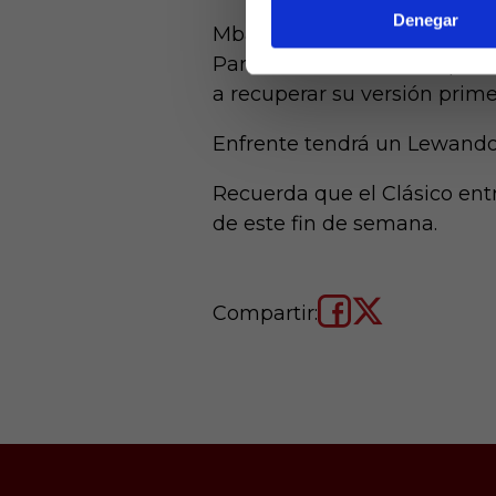
Denegar
Mbappé deberá aprender a viv
París. Esta noche, una oport
a recuperar su versión prime
Enfrente tendrá un Lewando
Recuerda que el Clásico ent
de este fin de semana.
Compartir: