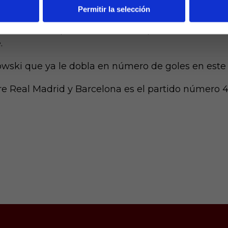
Permitir la selección
ir con esta situación y compartir el estrellato en
unidad única para reafirmar su apuesta de unirse 
.
wski que ya le dobla en número de goles en este
re Real Madrid y Barcelona es el partido número 4