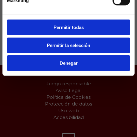
Marketing
goleador del equipo rojiblanco pese a ser
actualmente una opción de reemplazo para el
Cholo.
Permitir todas
Compartir:
Permitir la selección
Denegar
Juego responsable
Aviso Legal
Política de Cookies
Protección de datos
Uso web
Accesibilidad