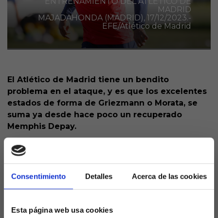
ENTRENAMIENTO DEL ATLÉTICO DE
MADRID
MAJADAHONDA (MADRID), 17/12/2023.-
EFE/Atlético de Madrid
El Atlético de Madrid tiene un bendito
problema en el ataque, y es que los excelentes
estados de forma de Griezmann o Morata, se
suma ya desde hace poco un recuperado
Memphis Depay.
El neerlandés aterrizó el pasado enero para ser el
referente ofensivo de los rojiblancos, y aunque
comenzó con buen pie, una lesión le obligó a estar
Consentimiento
Detalles
Acerca de las cookies
en el dique seco varios meses. Este curso más de lo
mismo, enlazando otras dos lesiones y perdiéndose
12 partidos. Pero en cuanto a estadísticas, su
Esta página web usa cookies
efectividad no tiene discusión posible.