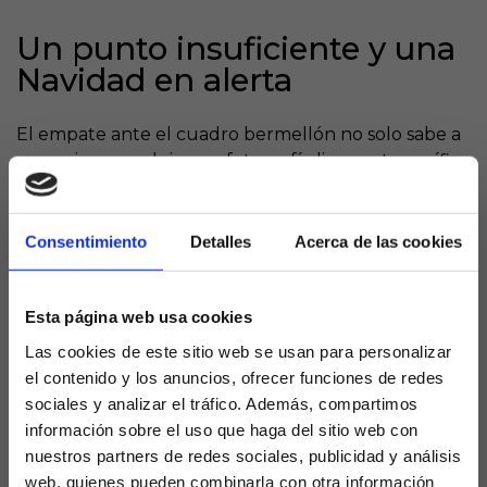
Un punto insuficiente y una
Navidad en alerta
El empate ante el cuadro bermellón no solo sabe a
poco, sino que deja una fotografía liguera terrorífica
para el valencianismo: el equipo dormirá estas fiestas
tan solo un punto por encima de los puestos de
descenso
. La falta de pegada y, sobre todo, la
Consentimiento
Detalles
Acerca de las cookies
incapacidad de cerrar los partidos en casa han
provocado que el colchón de puntos desaparezca
justo cuando la competición llega a su ecuador.
Esta página web usa cookies
Las cookies de este sitio web se usan para personalizar
Las dudas sobre el sistema de Corberán empiezan a
el contenido y los anuncios, ofrecer funciones de redes
aflorar. El equipo se muestra previsible, le cuesta un
sociales y analizar el tráfico. Además, compartimos
mundo generar ocasiones claras y, lo más
información sobre el uso que haga del sitio web con
preocupante, se ve superado por la presión cuando
nuestros partners de redes sociales, publicidad y análisis
el marcador se pone en contra.
web, quienes pueden combinarla con otra información