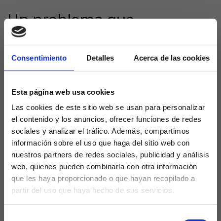
Un problema que
condiciona la permanencia
Consentimiento
Detalles
Acerca de las cookies
Pese a que el Girona ha logrado rehacerse en
algunos aspectos y sumar puntos importantes que
dan algo de oxígeno, la sangría de goles recibidos
Esta página web usa cookies
continúa siendo un lastre que lastra cualquier
intento de escape. La vulnerabilidad defensiva
Las cookies de este sitio web se usan para personalizar
reduce las opciones de consolidar resultados y
el contenido y los anuncios, ofrecer funciones de redes
sumar puntos vitales para salir del descenso.
sociales y analizar el tráfico. Además, compartimos
información sobre el uso que haga del sitio web con
Clave para relanzar el
nuestros partners de redes sociales, publicidad y análisis
proyecto
web, quienes pueden combinarla con otra información
que les haya proporcionado o que hayan recopilado a
partir del uso que haya hecho de sus servicios.
Reducir esta baja defensa es fundamental para que
¿Eres mayor de edad?
el Girona pueda remontar su situación y encarar
con garantías la segunda parte de la temporada.
Selección