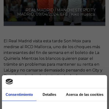
REAL MADRID / MANCHESTER CITY
MADRID, 09/04/2024. EFE / Kiko Huesca.
El Real Madrid visita esta tarde Son Moix para
medirse al RCD Mallorca, uno de los choques más
interesantes del fin de semana en el boleto de La
Quiniela. Mientras los blancos quieren pasar el
trámite sin problemas para mantener su renta en
LaLiga y no cansarse demasiado pensando en City y
Barcelona, los locales tratarán de dar la sorpresa
para sumar tres puntos que les acerquen a la
permanencia.
Consentimiento
Detalles
Acerca de las cookies
Para este partido, Ancelotti planea varias rotaciones
en su once de gala para evitar males mayores y es