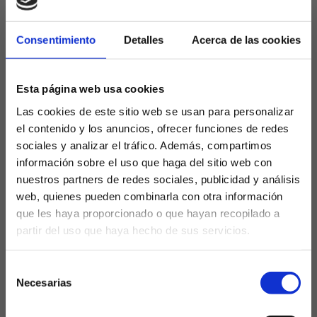
haber disputado el 42% de los minutos posibles,
siendo el décimo quinto futbolista con más minutos
del plantel.
Consentimiento
Detalles
Acerca de las cookies
Acabando contrato el próximo verano, aunque con
opción de seguir otro año, habrá que ver qué
Esta página web usa cookies
sucede al respecto. Si la temporada continúa así, lo
Las cookies de este sitio web se usan para personalizar
que puede venir de seguir un año más es estar en
el contenido y los anuncios, ofrecer funciones de redes
blanco, por lo que podríamos estar disfrutando de
sociales y analizar el tráfico. Además, compartimos
los últimos minutos del centrocampista en el club
información sobre el uso que haga del sitio web con
de Chamartín.
nuestros partners de redes sociales, publicidad y análisis
Leyenda del Real Madrid con 5 Champions, 3 Ligas, 2
web, quienes pueden combinarla con otra información
Copas y un Balón de Oro, además de un The Best, el
que les haya proporcionado o que hayan recopilado a
futbolista encara el final de su carrera deportiva,
partir del uso que haya hecho de sus servicios.
¿Eres mayor de edad?
aunque confiaba en tener más minutos y poder
aportar más en la que puede ser su última
Selección
campaña de blanco.
SÍ, SOY MAYOR DE 18 AÑOS
Necesarias
de
consentimiento
Ancelotti considera clave, como ya dijo, dosificar al
NO SOY MAYOR DE 18 AÑOS