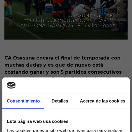
OSASUNA / GETAFE
***CORRECCIÓN JUGADOR GETAFE***
PAMPLONA, 16/03/2025 EFE / Villar López.
CA Osasuna encara el final de temporada con
muchas dudas y es que de nuevo está
costando ganar y son 5 partidos consecutivos
sin sumar de tres. Esto ha llevado al equipo a
alejarse de Europa y estar más cercano a los
puestos de descenso.
Consentimiento
Detalles
Acerca de las cookies
Con 33 puntos, Osasuna es actualmente el equipo
que marca la brecha existente entre los equipos
que pueden optar por pelear por Europa y que no
Esta página web usa cookies
sufrirán a final de temporada y los que se hayan
Las cookies de este sitio web se usan para personalizar