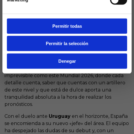
alcanzar a
Fernando Hierro
, que sumó 29 tantos
en 89 encuentros. Conociendo la voracidad del
vasco, el séptimo puesto en el podio histórico es solo
cuestión de tiempo.
Permitir todas
El análisis para el quinielista
Permitir la selección
Para quienes preparan su boleto de
La Quiniela
,
estos números son un activo de valor incalculable.
Denegar
Oyarzabal es un seguro de vida. En un torneo tan
imprevisible como este Mundial 2026, donde cada
detalle cuenta, saber que cuentas con un artillero
de este nivel y que está de dulce aporta una
tranquilidad absoluta a la hora de realizar los
pronósticos.
Con el duelo ante
Uruguay
en el horizonte, España
se encomienda a su nuevo «jefe» del área. El equipo
ha despejado las dudas de su debut y, con un