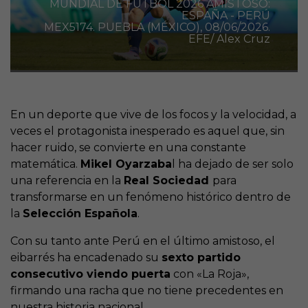
MUNDIAL DE FÚTBOL 2026 AMISTOSO:
ESPAÑA - PERÚ
MEX5174. PUEBLA (MÉXICO), 08/06/2026.
EFE/ Alex Cruz
En un deporte que vive de los focos y la velocidad, a
veces el protagonista inesperado es aquel que, sin
hacer ruido, se convierte en una constante
matemática.
Mikel Oyarzaba
l ha dejado de ser solo
una referencia en la
Real Sociedad
para
transformarse en un fenómeno histórico dentro de
la
Selección Española
.
Con su tanto ante Perú en el último amistoso, el
eibarrés ha encadenado su
sexto partido
consecutivo viendo puerta
con «La Roja»,
firmando una racha que no tiene precedentes en
nuestra historia nacional.