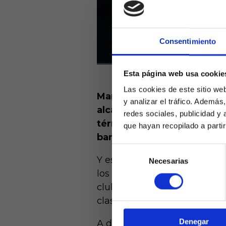
Consentimiento
Esta página web usa cookie
Las cookies de este sitio we
Manuel Pellegrini seguirá 
y analizar el tráfico. Ademá
alcanzará su quinto curso e
redes sociales, publicidad y
términos generales, solam
que hayan recopilado a parti
banquillos que el chileno, 
Selección
Y es que el trabajo de entr
Necesarias
de
Laquiniel
los primeros en salir por la 
consentimiento
mayores de e
de ed
club verdiblanco, al que ha 
clasificación europea, aunq
Denegar
A diferencia de su estancia 