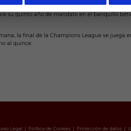
 clasificación para la Champions League, que sí log
ara su quinto año de mandato en el banquillo bétic
mana, la final de la Champions League se juega e
no al quince.
viso Legal
Política de Cookies
Protección de datos
U