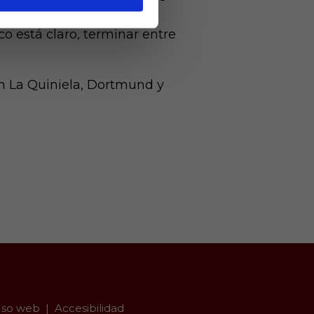
ró en la entidad
o está claro, terminar entre
n La Quiniela, Dortmund y
so web
Accesibilidad