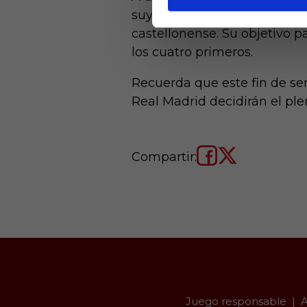
suyos, le resta conseguir la
castellonense. Su objetivo p
los cuatro primeros.
Recuerda que este fin de se
Real Madrid decidirán el ple
Compartir:
Juego responsable
A