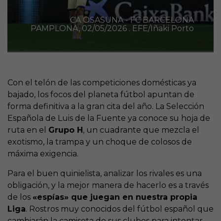
CA OSASUNA - FC BARCELONA
PAMPLONA, 02/05/2026 . EFE/Iñaki Porto
Con el telón de las competiciones domésticas ya
bajado, los focos del planeta fútbol apuntan de
forma definitiva a la gran cita del año. La Selección
Española de Luis de la Fuente ya conoce su hoja de
ruta en el
Grupo H
, un cuadrante que mezcla el
exotismo, la trampa y un choque de colosos de
máxima exigencia.
Para el buen quinielista, analizar los rivales es una
obligación, y la mejor manera de hacerlo es a través
de los
«espías» que juegan en nuestra propia
Liga
. Rostros muy conocidos del fútbol español que
cambiarán la camiseta de sus clubes para intentar