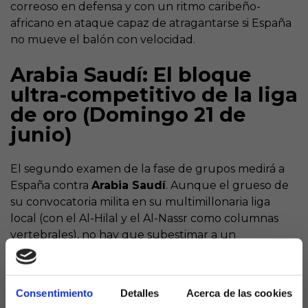
correoso en defensa y con un ritmo caribeño-
africano en ataque capaz de atragantarse si España
no mueve el balón con velocidad.
Arabia Saudí: El bloque
ultra-competitivo de la liga
de oro (Domingo 21 de
junio)
El segundo examen de la fase de grupos medirá a
España contra
Arabia Saudí
. Aunque el grueso de
su convocatoria milita en su multimillonaria liga
local (con el Al-Hilal y el Al-Nassr como columnas
vertebrales), no hay que subestimar a un
combinado que ya sabe lo que es tumbar a
gigantes en las jornadas inaugurales de citas
mundialistas anteriores.
Consentimiento
Detalles
Acerca de las cookies