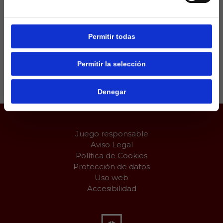
mientras que Real Sociedad y Barcelona
únicamente han visto como les señalaban 2 penas
máximas en contra en todo el curso.
Permitir todas
Permitir la selección
Compartir:
Denegar
Juego responsable
Aviso Legal
Política de Cookies
Protección de datos
Uso web
Accesibilidad