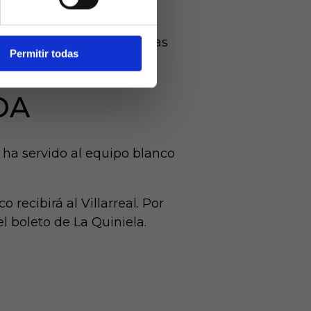
er con
aber goleado los azulgranas
Permitir todas
repetir título de LaLiga.
DA
 ha servido al equipo blanco
 recibirá al Villarreal. Por
l boleto de La Quiniela.