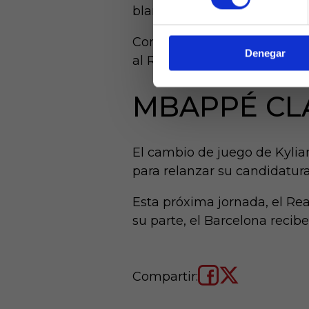
de ed
blanco.
Con un parcial de 19-6 en el
Denegar
al Real Madrid en el Bernabéu
MBAPPÉ CL
El cambio de juego de Kylia
para relanzar su candidatura
Esta próxima jornada, el Real 
su parte, el Barcelona recib
Compartir: