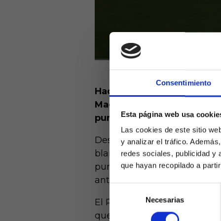
Consentimiento
Hace 8 jornadas el FC Barce
Madrid. Pues bien, actual
Esta página web usa cookie
puntos de diferencia sobre
Las cookies de este sitio we
Después de eso, el Barcelon
y analizar el tráfico. Ademá
blancos si no también al At
redes sociales, publicidad y
que hayan recopilado a parti
puntos en 8 jornadas, con un
ante el Atlético, para termin
Selección
Necesarias
de
El Real Madrid en este últi
Laquiniel
consentimiento
mayores de e
que el Atlético de Madrid, q