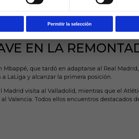
ad, se incorpora un filtro de edad al que se debe respond
responsabilidad y veracidad.
 Clásico teniendo en cuenta los puntos y pese a h
Permitir la selección
, son los de Ancelotti los máximos favoritos para 
AVE EN LA REMONTA
n Mbappé, que tardó en adaptarse al Real Madrid,
 a LaLiga y alcanzar la primera posición.
Madrid visita al Valladolid, mientras que el Atlético
e al Valencia. Todos ellos encuentros destacados de