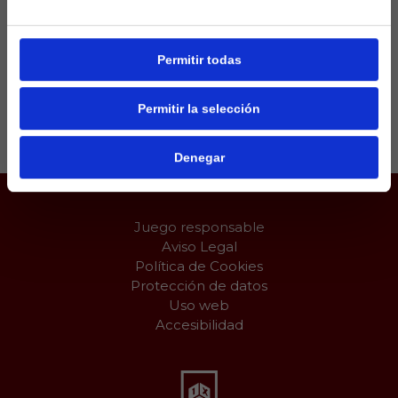
para Ancelotti que tendría serias dudas de sentar a
Rodrygo y darle la alternativa al malagueño.
Permitir todas
Permitir la selección
Compartir:
Denegar
Juego responsable
Aviso Legal
Política de Cookies
Protección de datos
Uso web
Accesibilidad