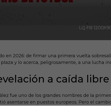
LQ FB 1200X
o en 2026: de firmar una primera vuelta sobresal
 plaza y lo acerca, peligrosamente, a una lucha i
velación a caída libre
ez fue uno de los grandes nombres de la primera v
mitió asentarse en puestos europeos. Pero el cambi
anado ni un solo partido y acumula ocho jornadas 