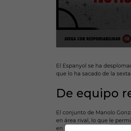
El Espanyol se ha desplomad
que lo ha sacado de la sexta
De equipo re
El conjunto de Manolo Gonzál
en área rival, lo que le per
en lo que va de 2026 no ha g