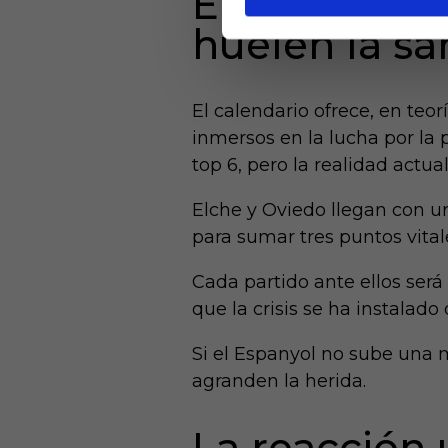
Elche y Ovie
huelen la s
El calendario ofrece, en teo
inmersos en la lucha por la
top 6, pero la realidad actual
Elche y Oviedo llegan con u
para sumar tres puntos vital
Cada partido ante ellos será 
que la crisis se ha instalado 
Si el Espanyol no sube una 
agranden la herida.
La reacción 