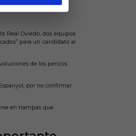
cios” que
ués Real Oviedo, dos equipos
rcados” para un candidato al
voluciones de los pericos
l Espanyol, por no confirmar
irse en trampas que
importante