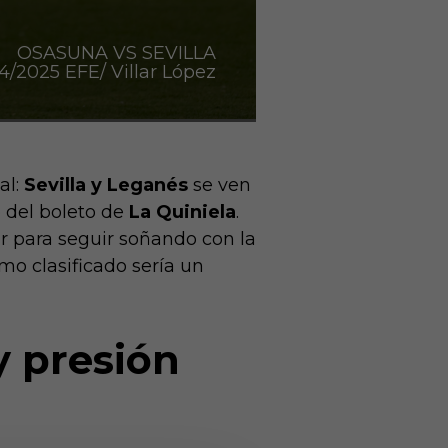
OSASUNA VS SEVILLA
2025 EFE/ Villar López
al:
Sevilla y Leganés
se ven
o del boleto de
La Quiniela
.
ar para seguir soñando con la
mo clasificado sería un
y presión