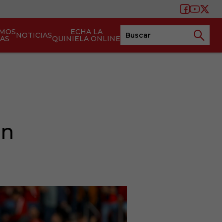
AMOS
ECHA LA
NOTICIAS
TAS
QUINIELA ONLINE
án