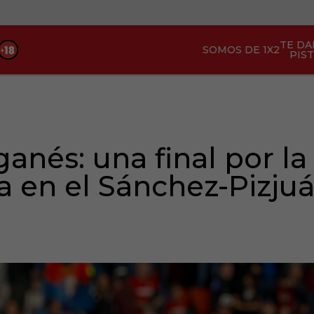
TE D
SOMOS DE 1X2
PIS
ganés: una final por la
 en el Sánchez-Pizju