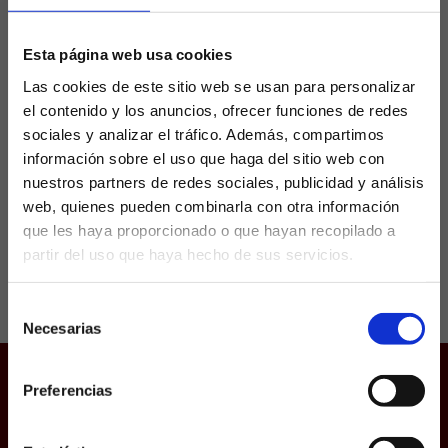
hasta 2025
Esta página web usa cookies
El Atlético de Madrid anunció este pasado
Las cookies de este sitio web se usan para personalizar
lunes 25 de marzo la renovación de Jorge
el contenido y los anuncios, ofrecer funciones de redes
Resurrección más conocido como Koke. El
sociales y analizar el tráfico. Además, compartimos
capitán finalizaba su contrato el próximo 30 de
junio...
información sobre el uso que haga del sitio web con
nuestros partners de redes sociales, publicidad y análisis
web, quienes pueden combinarla con otra información
que les haya proporcionado o que hayan recopilado a
partir del uso que haya hecho de sus servicios.
¿Eres mayor de edad?
Selección
SÍ, SOY MAYOR DE 18 AÑOS
Necesarias
de
consentimiento
NO SOY MAYOR DE 18 AÑOS
Preferencias
Juego responsable
Laquiniela.es es un sitio cuyo contenido está dirigido, única y
exclusivamente a mayores de edad. Para asegurar que a este
Aviso Legal
sitio web solo accedan usuarios mayores de edad, se
incorpora un filtro de edad al que se debe responder con
Política de Cookies