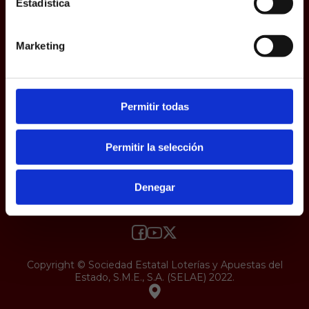
Estadística
responsabilidad y veracidad.
Protección de datos
Uso web
Accesibilidad
Marketing
Permitir todas
Permitir la selección
Denegar
Copyright © Sociedad Estatal Loterías y Apuestas del
Estado, S.M.E., S.A. (SELAE) 2022.