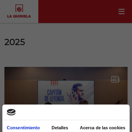
2025
Consentimiento
Detalles
Acerca de las cookies
Koke renueva con el Atlético