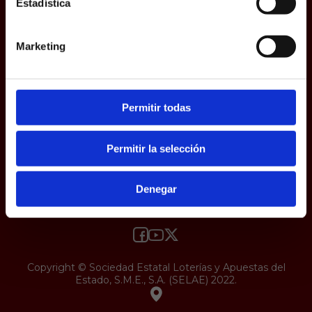
Estadística
responsabilidad y veracidad.
Protección de datos
Uso web
Accesibilidad
Marketing
Permitir todas
Permitir la selección
Denegar
Copyright © Sociedad Estatal Loterías y Apuestas del
Estado, S.M.E., S.A. (SELAE) 2022.