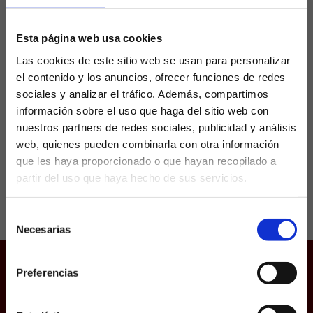
Madrid hasta 2027
Esta página web usa cookies
El Real Madrid confirmó este viernes a
Las cookies de este sitio web se usan para personalizar
mediodía la renovación de Dani Ceballos,
el contenido y los anuncios, ofrecer funciones de redes
futbolista que seguirá ligado al club blanco
sociales y analizar el tráfico. Además, compartimos
para las próximas cuatro temporadas. A
diferencia de Asensio, que...
información sobre el uso que haga del sitio web con
nuestros partners de redes sociales, publicidad y análisis
web, quienes pueden combinarla con otra información
que les haya proporcionado o que hayan recopilado a
partir del uso que haya hecho de sus servicios.
¿Eres mayor de edad?
Selección
SÍ, SOY MAYOR DE 18 AÑOS
Necesarias
de
consentimiento
NO SOY MAYOR DE 18 AÑOS
Preferencias
Juego responsable
Laquiniela.es es un sitio cuyo contenido está dirigido, única y
exclusivamente a mayores de edad. Para asegurar que a este
Aviso Legal
sitio web solo accedan usuarios mayores de edad, se
incorpora un filtro de edad al que se debe responder con
Política de Cookies