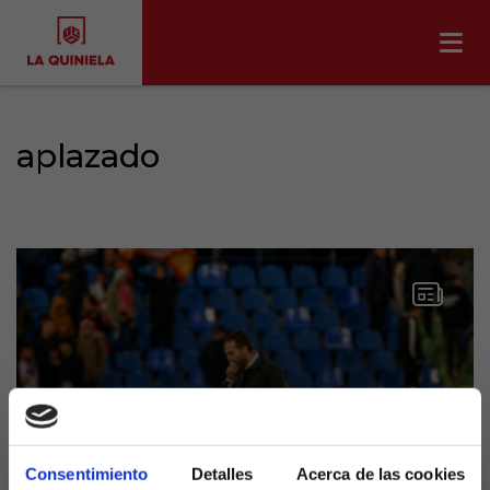
aplazado
Suspendidos el Espanyol-
Consentimiento
Detalles
Acerca de las cookies
Valencia y el Tenerife-