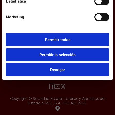
Estadística
responsabilidad y veracidad.
Protección de datos
Uso web
Accesibilidad
Marketing
Permitir todas
Permitir la selección
Denegar
Copyright © Sociedad Estatal Loterías y Apuestas del
Estado, S.M.E., S.A. (SELAE) 2022.