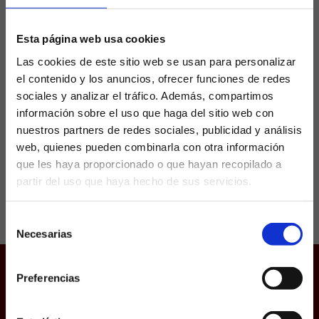
Levante
Esta página web usa cookies
La Real Federación Española de Fútbol ha
Las cookies de este sitio web se usan para personalizar
confirmado este pasado miércoles la
el contenido y los anuncios, ofrecer funciones de redes
suspensión de dos partidos, el Espanyol-
sociales y analizar el tráfico. Además, compartimos
Valencia y el Tenerife-Levante. La catástrofe
producida por la DANA que azotó con...
información sobre el uso que haga del sitio web con
nuestros partners de redes sociales, publicidad y análisis
web, quienes pueden combinarla con otra información
que les haya proporcionado o que hayan recopilado a
partir del uso que haya hecho de sus servicios.
¿Eres mayor de edad?
Selección
SÍ, SOY MAYOR DE 18 AÑOS
Necesarias
de
consentimiento
NO SOY MAYOR DE 18 AÑOS
Preferencias
Juego responsable
Laquiniela.es es un sitio cuyo contenido está dirigido, única y
exclusivamente a mayores de edad. Para asegurar que a este
Aviso Legal
sitio web solo accedan usuarios mayores de edad, se
incorpora un filtro de edad al que se debe responder con
Política de Cookies