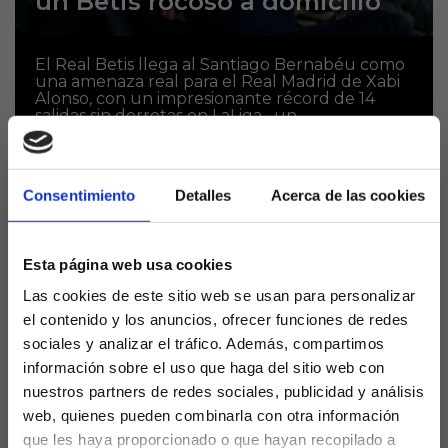
un Betis rocoso a domicilio
El Real Betis llega al Santiago Bernabéu como
una amenaza real para el Real Madrid de Xabi
Alonso, con un impresionante récord de 14
salidas sin derrotas en LaLiga –un...
Consentimiento
Detalles
Acerca de las cookies
Esta página web usa cookies
Las cookies de este sitio web se usan para personalizar
el contenido y los anuncios, ofrecer funciones de redes
sociales y analizar el tráfico. Además, compartimos
información sobre el uso que haga del sitio web con
nuestros partners de redes sociales, publicidad y análisis
Isco, nueva baja en el peor
web, quienes pueden combinarla con otra información
momento
que les haya proporcionado o que hayan recopilado a