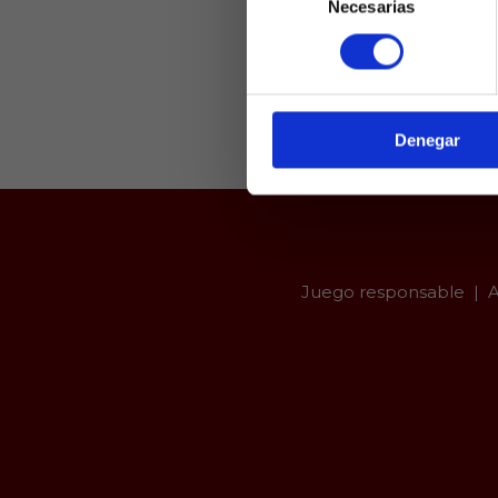
Necesarias
de
Laquiniel
consentimiento
mayores de e
de ed
Denegar
Juego responsable
A