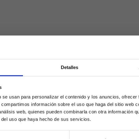
Detalles
s
¿Eres mayor de edad?
b se usan para personalizar el contenido y los anuncios, ofrecer
s, compartimos información sobre el uso que haga del sitio web 
SÍ, SOY MAYOR DE 18 AÑOS
 análisis web, quienes pueden combinarla con otra información q
r del uso que haya hecho de sus servicios.
NO SOY MAYOR DE 18 AÑOS