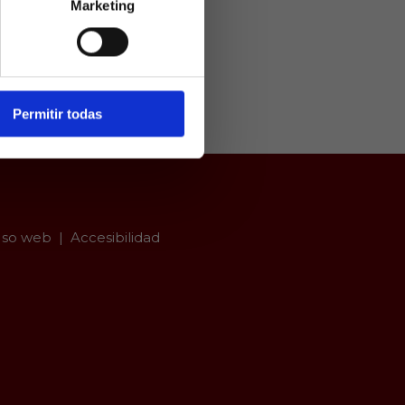
Marketing
ivamente a
arios mayores
er con
Permitir todas
so web
Accesibilidad