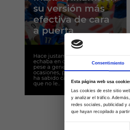
su versión más
efectiva de cara
a puerta
Hace justamente un año se le
echaba en cara su falta de gol
Consentimiento
pese a generar muchas
ocasiones, pero Iñaki Williams
ha sabido cambiar de registro y
Esta página web usa cookie
que no le...
Las cookies de este sitio we
y analizar el tráfico. Ademá
redes sociales, publicidad y
que hayan recopilado a parti
Selección