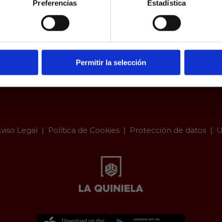
Preferencias
Estadística
a.es es un sitio cuyo contenido está dirigido, única y exclus
dad. Para asegurar que a este sitio web solo accedan usu
ad, se incorpora un filtro de edad al que se debe respond
responsabilidad y veracidad.
Permitir la selección
viso Legal
Política de Cookies
Protección de datos
U