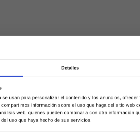
Detalles
s
¿Eres mayor de edad?
b se usan para personalizar el contenido y los anuncios, ofrecer
s, compartimos información sobre el uso que haga del sitio web 
SÍ, SOY MAYOR DE 18 AÑOS
 análisis web, quienes pueden combinarla con otra información q
r del uso que haya hecho de sus servicios.
NO SOY MAYOR DE 18 AÑOS