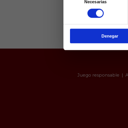
Necesarias
de
Laquiniel
consentimiento
mayores de e
de ed
Denegar
Juego responsable
A