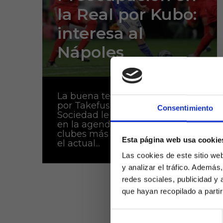
la Real por Kubo:
interesa al
Nápoles
La buena temporada realizada
por Takefusa Kubo con la Real
Consentimiento
Sociedad le ha llevado a estar
en la agenda de uno de los
clubes más punteros de Europa,
Esta página web usa cookie
el actual...
Las cookies de este sitio we
y analizar el tráfico. Ademá
redes sociales, publicidad y
que hayan recopilado a parti
Selección