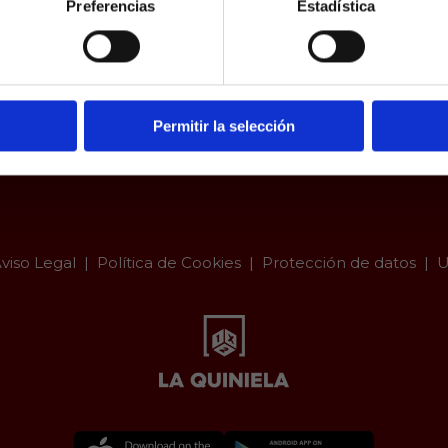
Preferencias
Estadística
a.es es un sitio cuyo contenido está dirigido, única y exclus
dad. Para asegurar que a este sitio web solo accedan usu
ad, se incorpora un filtro de edad al que se debe respond
responsabilidad y veracidad.
Permitir la selección
viso Legal
Política de Cookies
Protección de datos
U