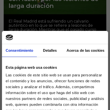
larga duración
El Real Madrid está sufriendo un calvario
auténtico en lo que se refiere a lesiones de
larga duración. Mientras que el pasado curso
perdió de una tacada a tres titulares...
Consentimiento
Detalles
Acerca de las cookies
Esta página web usa cookies
Las cookies de este sitio web se usan para personalizar
el contenido y los anuncios, ofrecer funciones de redes
sociales y analizar el tráfico. Además, compartimos
información sobre el uso que haga del sitio web con
nuestros partners de redes sociales, publicidad y análisis
Las lesiones vuelven al
web, quienes pueden combinarla con otra información