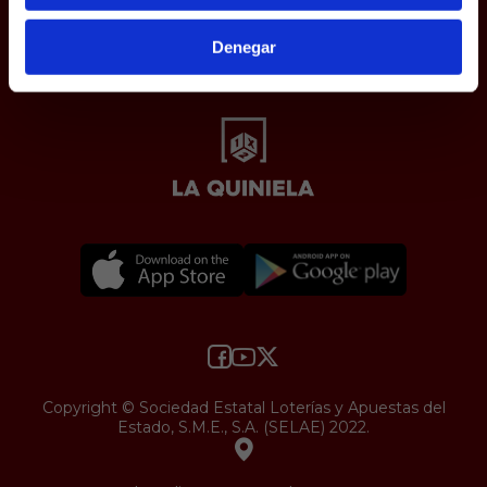
Protección de datos
Uso web
Denegar
Accesibilidad
Copyright © Sociedad Estatal Loterías y Apuestas del
Estado, S.M.E., S.A. (SELAE) 2022.