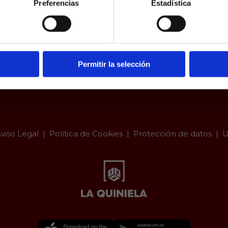
Preferencias
Estadística
a.es es un sitio cuyo contenido está dirigido, única y exclus
dad. Para asegurar que a este sitio web solo accedan usu
ad, se incorpora un filtro de edad al que se debe respond
responsabilidad y veracidad.
Permitir la selección
viso Legal
Política de Cookies
Protección de datos
U