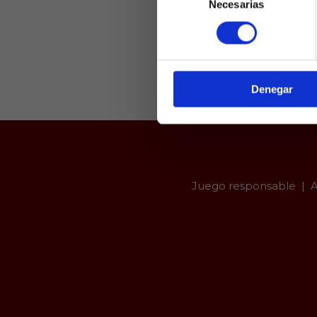
Necesarias
de
Laquiniel
consentimiento
mayores de e
de ed
Denegar
Juego responsable
A