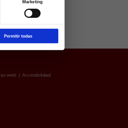
Marketing
ivamente a
arios mayores
er con
Permitir todas
so web
Accesibilidad