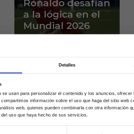
Ronaldo desafían
a la lógica en el
Mundial 2026
En el crepúsculo de sus
carreras, cuando muchos
esperaban verles tomar un rol
Detalles
secundario, Lionel Messi y
Cristiano Ronaldo han decidido
que el telón no bajará hasta que
s
¿Eres mayor de edad?
ellos digan...
b se usan para personalizar el contenido y los anuncios, ofrecer
s, compartimos información sobre el uso que haga del sitio web 
SÍ, SOY MAYOR DE 18 AÑOS
 análisis web, quienes pueden combinarla con otra información q
r del uso que haya hecho de sus servicios.
NO SOY MAYOR DE 18 AÑOS