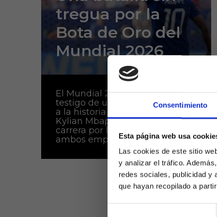
tregua por la
Bota de Oro del
Mundial 2026
El Mundial 2026 está siendo
testigo de un duelo que pasará
Consentimiento
a la historia. Lionel Messi y
Kylian Mbappé dominan la
carrera por la Bota de Oro,
Esta página web usa cookie
ambos empatados en...
Las cookies de este sitio we
y analizar el tráfico. Ademá
redes sociales, publicidad y
que hayan recopilado a parti
Selección