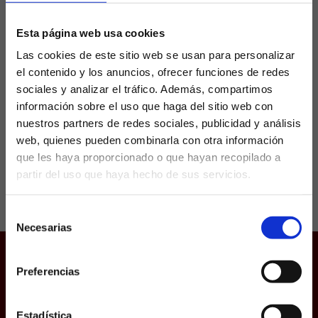
Pellegrini vs. Valverde
Esta página web usa cookies
Las cookies de este sitio web se usan para personalizar
El Betis y el Athletic Club se ven las caras este
el contenido y los anuncios, ofrecer funciones de redes
domingo en uno de los choques destacados
del boleto de La Quiniela. Ambos luchan por
sociales y analizar el tráfico. Además, compartimos
estar en Europa el...
información sobre el uso que haga del sitio web con
nuestros partners de redes sociales, publicidad y análisis
web, quienes pueden combinarla con otra información
que les haya proporcionado o que hayan recopilado a
partir del uso que haya hecho de sus servicios.
¿Eres mayor de edad?
Selección
SÍ, SOY MAYOR DE 18 AÑOS
Necesarias
de
consentimiento
NO SOY MAYOR DE 18 AÑOS
Preferencias
Juego responsable
Laquiniela.es es un sitio cuyo contenido está dirigido, única y
Aviso Legal
exclusivamente a mayores de edad. Para asegurar que a este
sitio web solo accedan usuarios mayores de edad, se
Política de Cookies
incorpora un filtro de edad al que se debe responder con
Estadística