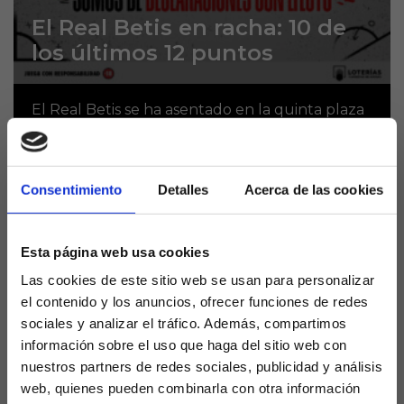
El Real Betis en racha: 10 de
los últimos 12 puntos
El Real Betis se ha asentado en la quinta plaza
de LaLiga y ya mira con ambición la cuarta, tras
firmar una racha espectacular de 10 puntos de
los últimos...
Consentimiento
Detalles
Acerca de las cookies
Esta página web usa cookies
Las cookies de este sitio web se usan para personalizar
el contenido y los anuncios, ofrecer funciones de redes
sociales y analizar el tráfico. Además, compartimos
información sobre el uso que haga del sitio web con
nuestros partners de redes sociales, publicidad y análisis
web, quienes pueden combinarla con otra información