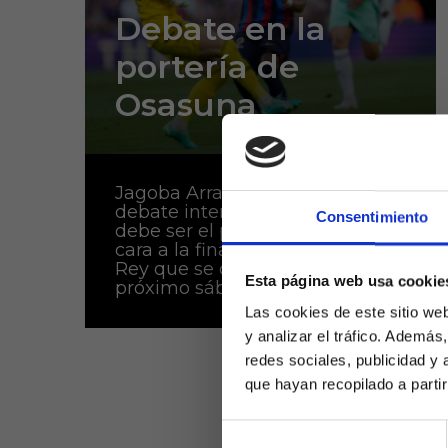
Debate en la
portería de
Osasuna
Jagoba Arrasate tiene un
debate interno sobre quién
Consentimiento
debe ser el portero titular de
cara a la final de la Copa del
Rey que se disputa este
Esta página web usa cookie
próximo sábado en...
Las cookies de este sitio we
y analizar el tráfico. Ademá
redes sociales, publicidad y
que hayan recopilado a parti
Selección