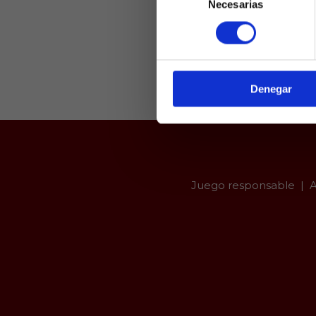
Necesarias
de
Laquiniel
consentimiento
mayores de e
de ed
Denegar
Juego responsable
A