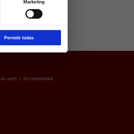
Marketing
ivamente a
arios mayores
er con
Permitir todas
so web
Accesibilidad