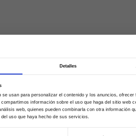
Detalles
s
¿Eres mayor de edad?
b se usan para personalizar el contenido y los anuncios, ofrecer
s, compartimos información sobre el uso que haga del sitio web 
SÍ, SOY MAYOR DE 18 AÑOS
 análisis web, quienes pueden combinarla con otra información q
r del uso que haya hecho de sus servicios.
NO SOY MAYOR DE 18 AÑOS