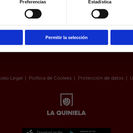
Preferencias
Estadística
a.es es un sitio cuyo contenido está dirigido, única y exclus
dad. Para asegurar que a este sitio web solo accedan usu
ad, se incorpora un filtro de edad al que se debe respond
responsabilidad y veracidad.
Permitir la selección
viso Legal
Política de Cookies
Protección de datos
U