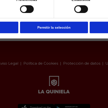
a.es es un sitio cuyo contenido está dirigido, única y exclus
dad. Para asegurar que a este sitio web solo accedan usu
ad, se incorpora un filtro de edad al que se debe respond
responsabilidad y veracidad.
Permitir la selección
viso Legal
Política de Cookies
Protección de datos
U