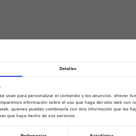
Detalles
¿Eres mayor de edad?
s
 se usan para personalizar el contenido y los anuncios, ofrecer fu
compartimos información sobre el uso que haga del sitio web con n
SÍ, SOY MAYOR DE 18 AÑOS
is web, quienes pueden combinarla con otra información que les h
 uso que haya hecho de sus servicios.
NO SOY MAYOR DE 18 AÑOS
Preferencias
Estadística