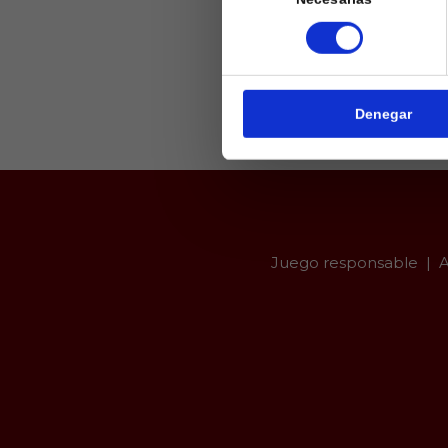
de
Laquiniel
consentimiento
mayores de e
de ed
Denegar
Juego responsable
A