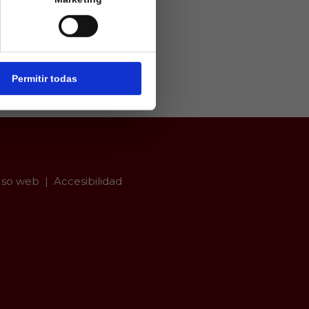
ivamente a
arios mayores
er con
Permitir todas
so web
Accesibilidad