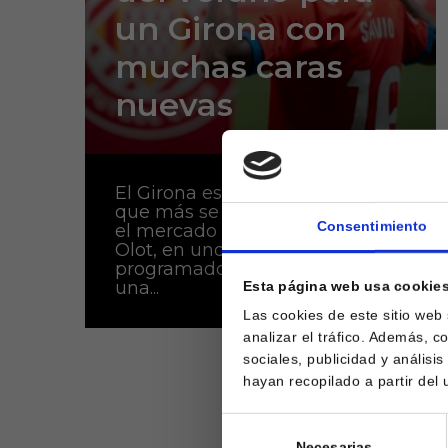
un Girona con
muchas caras
nuevas
El Girona es uno de los equipos
que más se está moviendo en
Consentimiento
el mercado estival y ante el
Olot, en uno de los amistosos
programados este verano, sumó
una...
Esta página web usa cookie
Las cookies de este sitio web
analizar el tráfico. Además, 
sociales, publicidad y anális
hayan recopilado a partir del
Selección
Necesarias