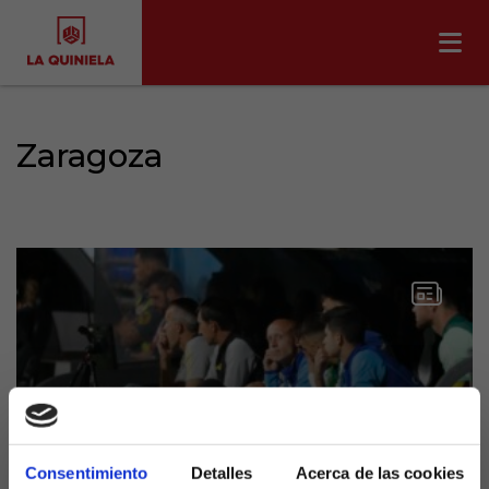
Zaragoza
Consentimiento
Detalles
Acerca de las cookies
El Real Zaragoza contra las