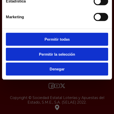
Estadística
responsabilidad y veracidad.
Protección de datos
Uso web
Accesibilidad
Marketing
Permitir todas
Permitir la selección
Denegar
Copyright © Sociedad Estatal Loterías y Apuestas del
Estado, S.M.E., S.A. (SELAE) 2022.