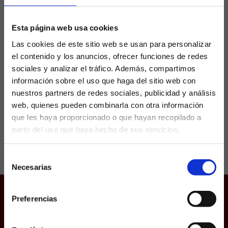
estadísticas en El Molinón
Esta página web usa cookies
Esta jornada en La Quiniela cobra
Las cookies de este sitio web se usan para personalizar
protagonismo el fútbol de Segunda División
el contenido y los anuncios, ofrecer funciones de redes
con los mejores partidos de LaLiga
sociales y analizar el tráfico. Además, compartimos
Hypermotion. Uno de los choques más
atractivos del boleto es sin duda...
información sobre el uso que haga del sitio web con
nuestros partners de redes sociales, publicidad y análisis
web, quienes pueden combinarla con otra información
que les haya proporcionado o que hayan recopilado a
partir del uso que haya hecho de sus servicios.
¿Eres mayor de edad?
Selección
SÍ, SOY MAYOR DE 18 AÑOS
Necesarias
de
consentimiento
NO SOY MAYOR DE 18 AÑOS
Preferencias
Juego responsable
Laquiniela.es es un sitio cuyo contenido está dirigido, única y
exclusivamente a mayores de edad. Para asegurar que a este
Aviso Legal
sitio web solo accedan usuarios mayores de edad, se
incorpora un filtro de edad al que se debe responder con
Política de Cookies