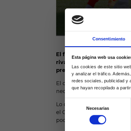
Consentimiento
El fútbol es un deporte de
Esta página web usa cookie
rival. Este sería el caso d
Las cookies de este sitio we
presente curso a las órden
y analizar el tráfico. Ademá
redes sociales, publicidad y
El desconocido futbolista ni
que hayan recopilado a parti
necesidades del equipo en ma
Selección
Lo cierto es que su buen hac
Necesarias
de
Laquiniel
el Getafe, y es que está sie
consentimiento
mayores de e
poder pararle únicamente se 
de ed